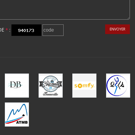
DE
*
:
ENVOYER