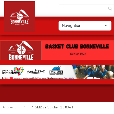
Panneau de gestion des cookies
Accueil
SM2 vs St julien 2 : 83-71