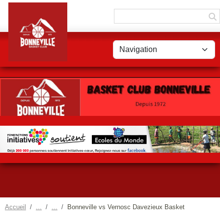
Panneau de gestion des cookies
Accueil
Bonneville vs Vernosc Davezieux Basket