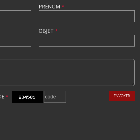
PRÉNOM
*
OBJET
*
DE
*
:
ENVOYER