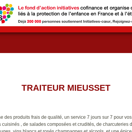
TRAITEUR MIEUSSET
 des produits frais de qualité, un service 7 jours sur 7 pour vos
s cuisinés , de salades composées et crudités, de charcuteries 
rouges ,vins blancs et rosés,champagnes et alcools, et une épicer