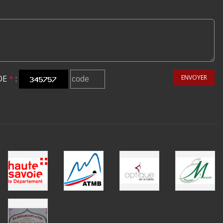
DE
*
:
ENVOYER