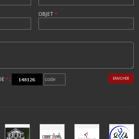
OBJET
*
DE
*
:
ENVOYER