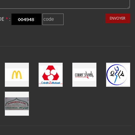
DE
*
:
ENVOYER