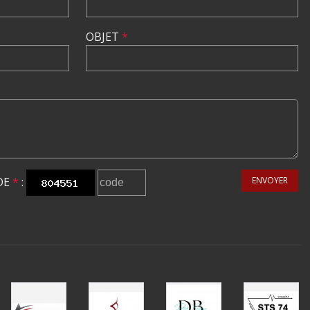
OBJET
*
DE
*
:
ENVOYER