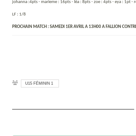
johanna :4pts - marieme : 16pts - léa : 8pts - zoe : 4pts - eya : 1pt - r
LF : 1/8
PROCHAIN MATCH : SAMEDI 1ER AVRIL A 13H00 A FALLION CONTR
U15 FÉMININ 1