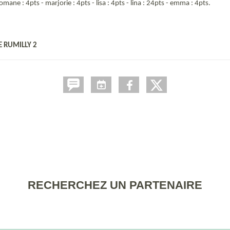
omane : 4pts - marjorie : 4pts - lisa : 4pts - lina : 24pts - emma : 4pts.
E RUMILLY 2
RECHERCHEZ UN PARTENAIRE