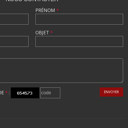
PRÉNOM
*
OBJET
*
DE
*
:
ENVOYER