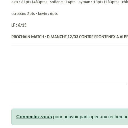
alex : 31pts (4à3pts) - sofiane : 14pts - ayman : 13pts (1à3pts) - chi
esreban: 2pts - kevin : 6pts
LF : 6/15
PROCHAIN MATCH : DIMANCHE 12/03 CONTRE FRONTENEX A ALBE
Connectez-vous
pour pouvoir participer aux recherche