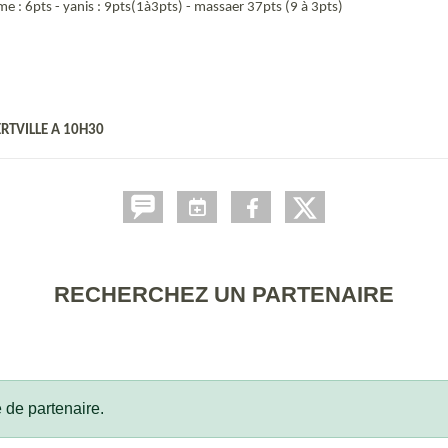
me : 6pts - yanis : 9pts(1à3pts) - massaer 37pts (9 à 3pts)
RTVILLE A 10H30
RECHERCHEZ UN PARTENAIRE
 de partenaire.