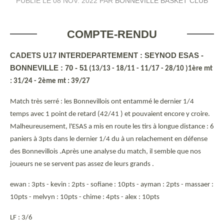
PUBLIÉ LE
08 NOV. 2022
PAR
BONNEVILLE BASKET CLUB
COMPTE-RENDU
CADETS U17 INTERDEPARTEMENT : SEYNOD ESAS -
BONNEVILLE : 70 - 51
(13/13 - 18/11 - 11/17 - 28/10 )1ère mt
: 31/24 - 2ème mt : 39/27
Match très serré : les Bonnevillois ont entammé le dernier 1/4
temps avec 1 point de retard (42/41 ) et pouvaient encore y croire.
Malheureusement, l'ESAS a mis en route les tirs à longue distance : 6
paniers à 3pts dans le dernier 1/4
du à un relachement en défense
des Bonnevillois .Après une analyse du match, il semble que nos
joueurs ne se servent pas assez de leurs grands .
ewan : 3pts - kevin : 2pts - sofiane : 10pts - ayman : 2pts - massaer :
10pts - melvyn : 10pts - chime : 4pts - alex : 10pts
LF : 3/6