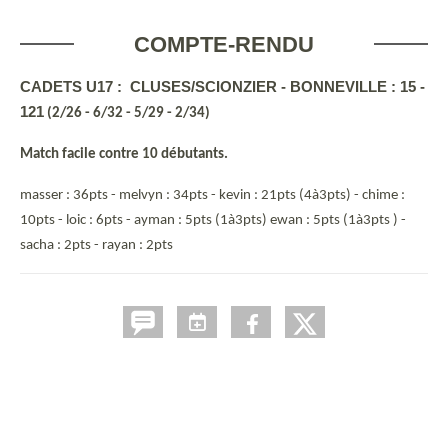
COMPTE-RENDU
CADETS U17 : CLUSES/SCIONZIER - BONNEVILLE : 15 -
121
(2/26 - 6/32 - 5/29 - 2/34)
Match facile contre 10 débutants.
masser : 36pts - melvyn : 34pts - kevin : 21pts (4à3pts) - chime :
10pts - loic : 6pts - ayman : 5pts (1à3pts) ewan : 5pts (1à3pts ) -
sacha : 2pts - rayan : 2pts